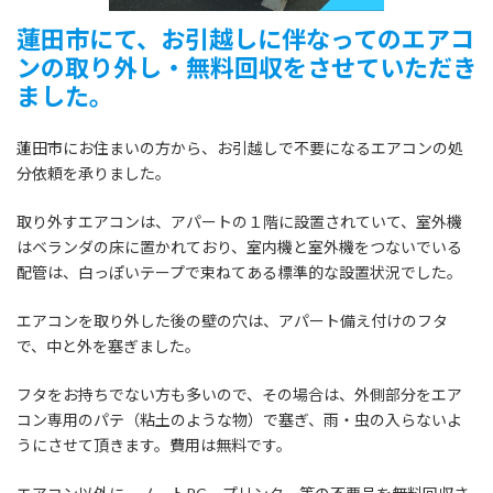
蓮田市にて、お引越しに伴なってのエアコ
ンの取り外し・無料回収をさせていただき
ました。
蓮田市にお住まいの方から、お引越しで不要になるエアコンの処
分依頼を承りました。
取り外すエアコンは、アパートの１階に設置されていて、室外機
はベランダの床に置かれており、室内機と室外機をつないでいる
配管は、白っぽいテープで束ねてある標準的な設置状況でした。
エアコンを取り外した後の壁の穴は、アパート備え付けのフタ
で、中と外を塞ぎました。
フタをお持ちでない方も多いので、その場合は、外側部分をエア
コン専用のパテ（粘土のような物）で塞ぎ、雨・虫の入らないよ
うにさせて頂きます。費用は無料です。