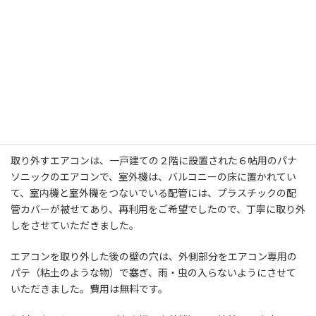
蓮田市にて、エアコンの買い替えで、エア
コンの取り外し・無料回収をさせていただ
きました。
蓮田市にお住まいの方から、エアコンの買い替えで不要になるエ
アコンの処分依頼を承りました。
取り外すエアコンは、一戸建ての２階に設置された６帖用のパナ
ソニックのエアコンで、室外機は、バルコニーの床に置かれてい
て、室内機と室外機をつないでいる配管には、プラスチックの配
管カバーが被せてあり、再利用をご希望でしたので、丁寧に取り外
しをさせていただきました。
エアコンを取り外した後の壁の穴は、外側部分をエアコン専用の
パテ（粘土のような物）で塞ぎ、雨・虫の入らないようにさせて
いただきました。費用は無料です。