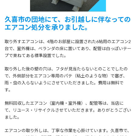
久喜市の団地にて、お引越しに伴なっての
エアコン処分を承りました。
取り外すエアコンは、4階のお部屋に設置された6帖用のエアコン2
台で、室外機は、ベランダの床に置いてあり、配管は白っぽいテー
プで束ねてある標準設置でした。
取り外した後の壁の穴は、フタが見当たらないとのことでしたの
で、外側部分をエアコン専用のパテ（粘土のような物）で塞ぎ、
雨・虫の入らないようにさせていただきました。費用は無料で
す。
無料回収したエアコン（室内機・室外機）、配管等は、当店に
て、リユース・リサイクルさせていただきます。ありがとうござい
ました。
エアコンの取り外しは、丁寧な作業を心掛けています。久喜市で、